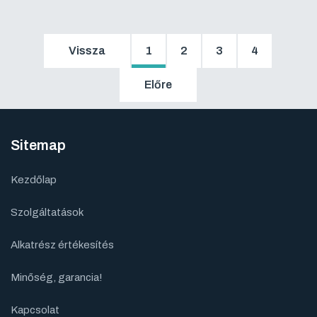
Vissza
1
2
3
4
Előre
Sitemap
Kezdőlap
Szolgáltatások
Alkatrész értékesítés
Minőség, garancia!
Kapcsolat