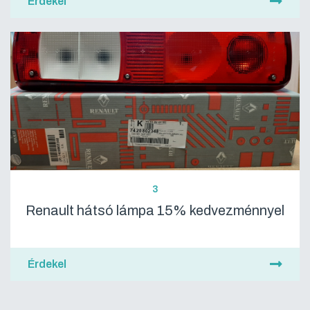
Érdekel
3
Renault hátsó lámpa 15% kedvezménnyel
Érdekel