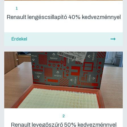
1
Renault lengéscsillapító 40% kedvezménnyel
Érdekel
2
Renault levegőszűrő 50% kedvezménnyel